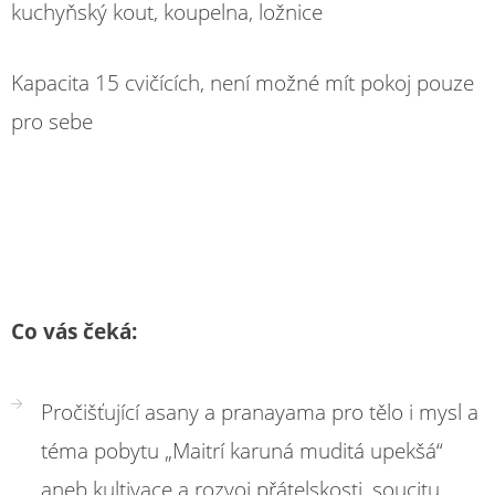
kuchyňský kout, koupelna, ložnice
Kapacita 15 cvičících, není možné mít pokoj pouze
pro sebe
Co vás čeká:
Pročišťující asany a pranayama pro tělo i mysl a
téma pobytu „Maitrí karuná muditá upekšá“
aneb kultivace a rozvoj přátelskosti, soucitu,