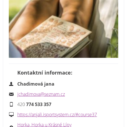
Kontaktní informace:
Chadimová jana
jchadimova@seznam.cz
420
774 533 357
https://anjali.isportsystem.cz/#course37
Horka, Horka u Krásné Lípy