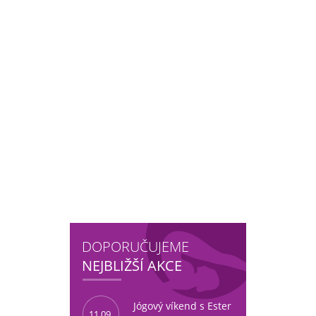
DOPORUČUJEME
NEJBLIŽŠÍ AKCE
Jógový víkend s Ester
11.09.