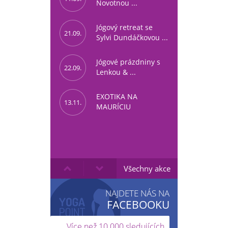
Novotnou ...
Jógový retreat se
21.09.
Sylvi Dundáčkovou ...
Jógové prázdniny s
22.09.
Lenkou & ...
EXOTIKA NA
13.11.
MAURÍCIU
Všechny akce
NAJDETE NÁS NA
FACEBOOKU
Více než 10 000 sledujících