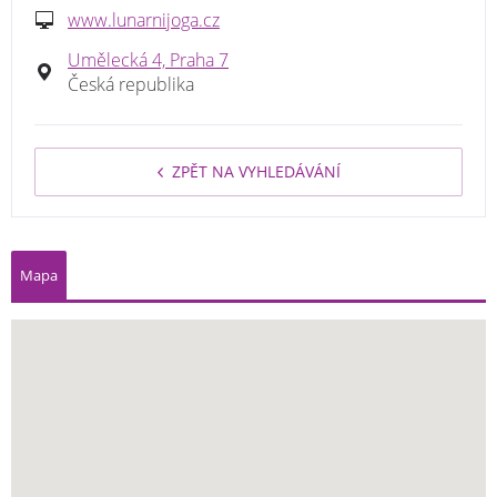
www.lunarnijoga.cz
Umělecká 4, Praha 7
Česká republika
ZPĚT NA VYHLEDÁVÁNÍ
Mapa