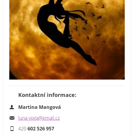
Kontaktní informace:
Martina Mangová
luna-yoga@email.cz
420
602 526 957