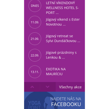
LETNÍ VÍKENDOVÝ
DNES
WELLNESS HOTEL S-
PORT ...
Jógový víkend s Ester
11.09.
Novotnou ...
Jógový retreat se
21.09.
Sylvi Dundáčkovou ...
Jógové prázdniny s
22.09.
Lenkou & ...
EXOTIKA NA
13.11.
MAURÍCIU
Všechny akce
NAJDETE NÁS NA
FACEBOOKU