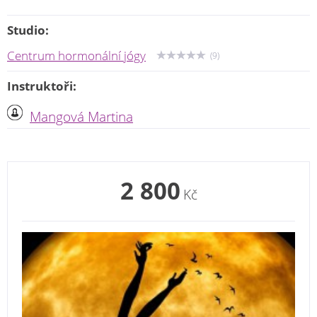
Studio:
Centrum hormonální jógy
(9)
Instruktoři:
Mangová Martina
2 800
Kč