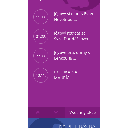
Jógový víkend s Ester
11.09.
Novotnou ...
Jógový retreat se
21.09.
Sylvi Dundáčkovou ...
Jógové prázdniny s
22.09.
Lenkou & ...
EXOTIKA NA
13.11.
MAURÍCIU
Všechny akce
NAJDETE NÁS NA