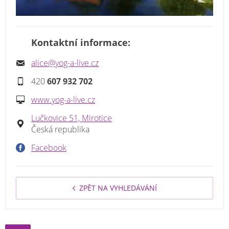
Kontaktní informace:
alice@yog-a-live.cz
420
607 932 702
www.yog-a-live.cz
Lučkovice 51, Mirotice
Česká republika
Facebook
ZPĚT NA VYHLEDÁVÁNÍ