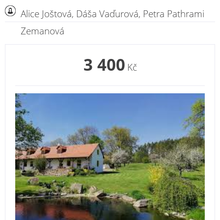
Alice Joštová, Dáša Vaďurová, Petra Pathrami
Zemanová
3 400
Kč