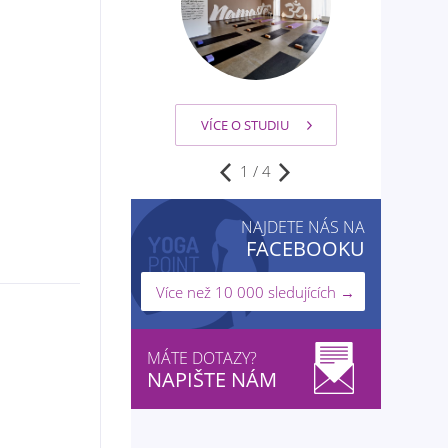
VÍCE O STUDIU
2
/
4
NAJDETE NÁS NA
FACEBOOKU
Více než 10 000 sledujících →
MÁTE DOTAZY?
NAPIŠTE NÁM