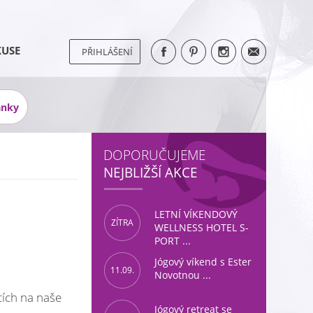
KUSE
PŘIHLÁŠENÍ
ánky
DOPORUČUJEME
NEJBLIŽŠÍ AKCE
LETNÍ VÍKENDOVÝ
ZÍTRA
WELLNESS HOTEL S-
PORT ...
Jógový víkend s Ester
11.09.
Novotnou ...
cích na naše
Jógový retreat se