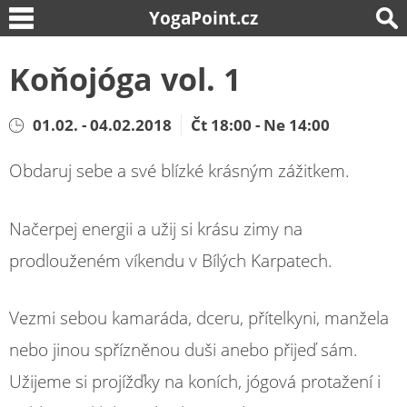
YogaPoint.cz
Koňojóga vol. 1
01.02. - 04.02.2018
Čt 18:00 - Ne 14:00
Obdaruj sebe a své blízké krásným zážitkem.
Načerpej energii a užij si krásu zimy na
prodlouženém víkendu v Bílých Karpatech.
Vezmi sebou kamaráda, dceru, přítelkyni, manžela
nebo jinou spřízněnou duši anebo přijeď sám.
Užijeme si projížďky na koních, jógová protažení i