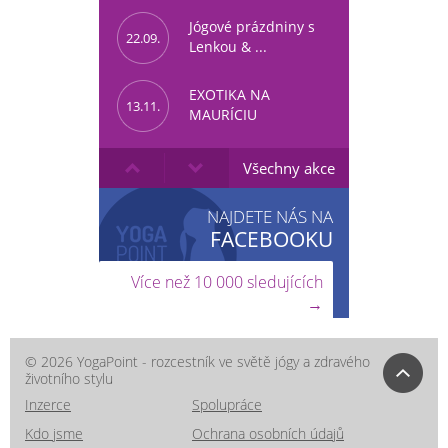
Jógové prázdniny s
22.09.
Lenkou & ...
EXOTIKA NA
13.11.
MAURÍCIU
Všechny akce
NAJDETE NÁS NA
FACEBOOKU
Více než 10 000 sledujících
→
© 2026 YogaPoint - rozcestník ve světě jógy a zdravého
životního stylu
Inzerce
Spolupráce
Kdo jsme
Ochrana osobních údajů