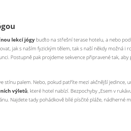
jógou
nou lekcí jógy
buďto na střešní terase hotelu, a nebo po
vat, jak s naším fyzickým tělem, tak s naší někdy možná i 
unci. Postupně pak projdeme sekvence připravené tak, aby p
e stínu palem. Nebo, pokud patříte mezi akčnější jedince, u
vních výletů
, které hotel nabízí. Bezpochyby „Esem v rukávu
ánu. Najdete tady pohádkově bílé písčité pláže, nádherné 