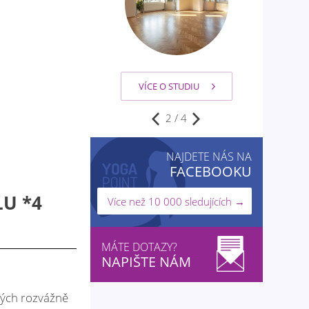
VÍCE O STUDIU
2
/
4
NAJDETE NÁS NA
FACEBOOKU
LU *4
Více než 10 000 sledujících →
MÁTE DOTAZY?
NAPIŠTE NÁM
rých rozvážně