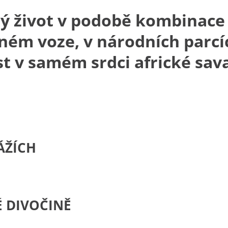
lý život v podobě kombinace
řeném voze, v národních parcí
t v samém srdci africké sav
ÁŽÍCH
É DIVOČINĚ