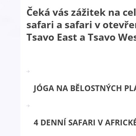
Čeká vás zážitek na ce
safari a safari v otev
Tsavo East a Tsavo Wes
JÓGA NA BĚLOSTNÝCH PL
4 DENNÍ SAFARI V AFRICK