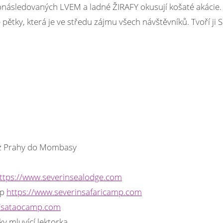
onásledovaných LVEM a ladné ŽIRAFY okusují košaté akácie.
pětky, která je ve středu zájmu všech návštěvníků. Tvoří ji
m z Prahy do Mombasy
ttps://www.severinsealodge.com
mp
https://www.severinsafaricamp.com
//sataocamp.com
y mluvící lektorka