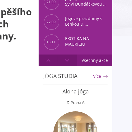
21.09.
Sylvi Dundáčkovou ...
 pěšího
Jógové prázdniny s
ch
22.09.
Lenkou & ...
any.
EXOTIKA NA
13.11.
MAURÍCIU
Všechny akce
JÓGA
STUDIA
Více
Aloha jóga
⚲ Praha 6