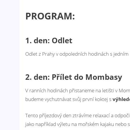
PROGRAM:
1. den: Odlet
Odlet z Prahy v odpoledních hodinách s jedním
2. den: Přílet do Mombasy
V ranních hodinách přistaneme na letišti v Momb
budeme vychutnávat svůj první koktej s
výhled
Tento příjezdový den ztrávíme relaxací a odpoč
jako například výletu na mořském kajaku nebo si