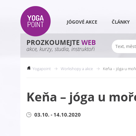
JÓGOVÉ AKCE
ČLÁNKY
PROZKOUMEJTE
WEB
akce, kurzy, studia, instruktoři
şans
vidobet
vidobet
vidobet
vidobet
casinolevant
casinolevant
casinolevant
vidobet
şans
casinolevant
casino
şans
casino
casino
casino
boostaro
casinolevant
şans
casinolevant
şanscasino
vidobet
vidobet
levant
gorabet
galyabet
gorabet
gorabet
gorabet
vidobet
galyabet
gorabet
gorabet
casino
|
|
güncel
giriş
|
|
|
giriş
casino
giriş
şans
casino
levant
şans
şans
|
giriş
casino
giriş
|
|
giriş
casino
|
|
|
|
|
giriş
|
|
Yogapoint
Workshopy a akce
Keňa – jóga u moře
|
giriş
|
|
|
|
|
giriş
|
|
|
|
giriş
|
|
|
|
|
|
|
Keňa – jóga u moře
03.10. - 14.10.2020