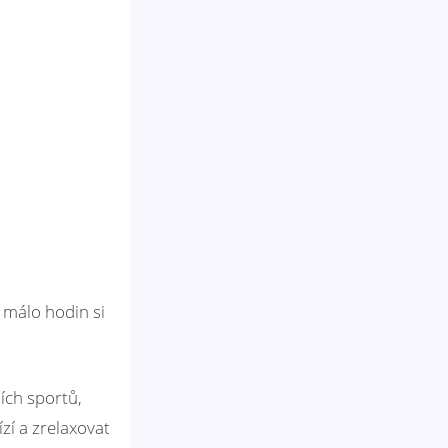
 málo hodin si
ích sportů,
zí a zrelaxovat