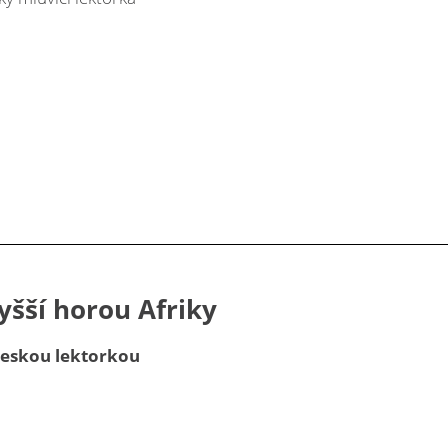
yšší horou Afriky
s českou lektorkou