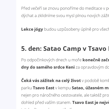
Před večeří se znovu ponoříme do meditace v po
dýchat a zklidníme svou mysl plnou nových zážit
Lekce jógy
budou uzpůsobeny úplně pro vše
5. den: Satao Camp v Tsavo 
Po odpočinkových dnech u moře
konečně zač
dny do samého srdce Keni
za opravdovým do
Čeká vás zážitek na celý život
v podobě kombi
parku
Tsavo East
v kempu
Satao, úžasném m
nejen pro náročného cestovatele, ale taktéž pro
dohled před vaším stanem.
Tsavo East je nejv