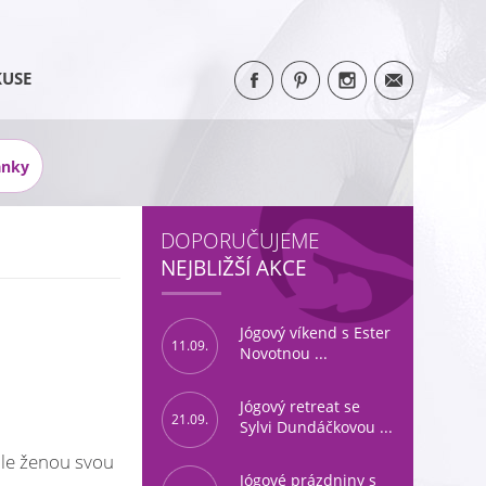
KUSE
ánky
DOPORUČUJEME
NEJBLIŽŠÍ AKCE
Jógový víkend s Ester
11.09.
Novotnou ...
Jógový retreat se
21.09.
Sylvi Dundáčkovou ...
 ale ženou svou
Jógové prázdniny s