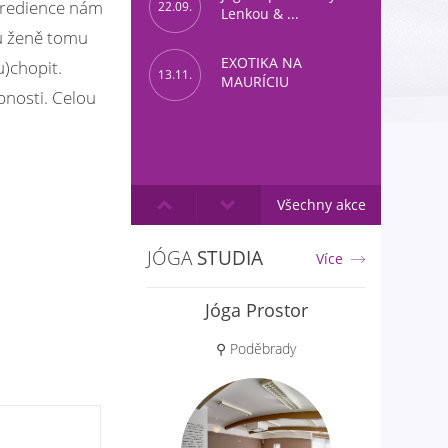
ngredience nám
22.09.
Lenkou & ...
ou ženě tomu
EXOTIKA NA
u)chopit.
13.11.
MAURÍCIU
bnosti. Celou
Všechny akce
JÓGA
STUDIA
Více
Jóga Prostor
Aloha jóga
⚲ Poděbrady
⚲ Praha 6