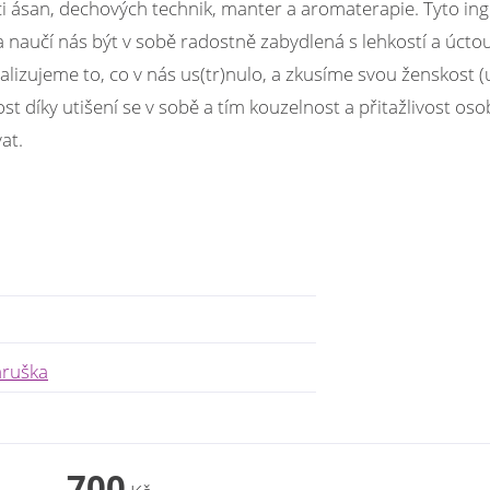
ci ásan, dechových technik, manter a aromaterapie. Tyto i
 naučí nás být v sobě radostně zabydlená s lehkostí a úct
talizujeme to, co v nás us(tr)nulo, a zkusíme svou ženskost (
t díky utišení se v sobě a tím kouzelnost a přitažlivost oso
at.
aruška
700