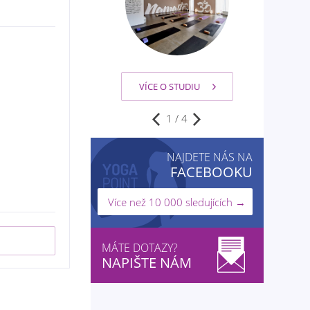
VÍCE O STUDIU
VÍCE O STUDIU
1
/
4
NAJDETE NÁS NA
FACEBOOKU
Více než 10 000 sledujících →
MÁTE DOTAZY?
NAPIŠTE NÁM