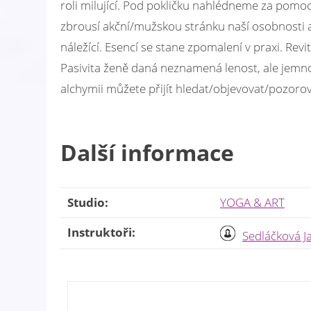
roli milující. Pod pokličku nahlédneme za pomo
zbrousí akční/mužskou stránku naší osobnosti a
náležící. Esencí se stane zpomalení v praxi. Revi
Pasivita ženě daná neznamená lenost, ale jemnos
alchymii můžete přijít hledat/objevovat/pozorov
Další informace
Studio:
YOGA & ART
Instruktoři:
Sedláčková J