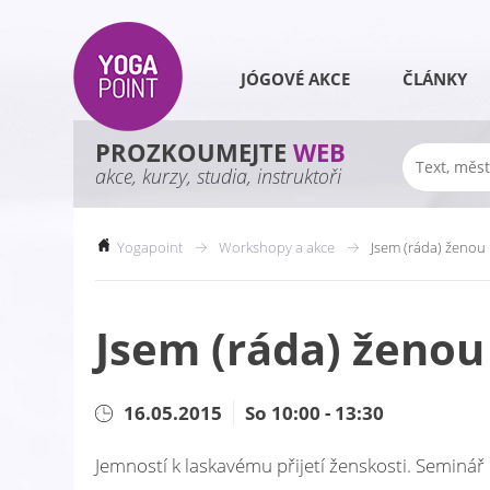
JÓGOVÉ AKCE
ČLÁNKY
PROZKOUMEJTE
WEB
akce, kurzy, studia, instruktoři
Yogapoint
Workshopy a akce
Jsem (ráda) ženou
Jsem (ráda) ženou
16.05.2015
So 10:00 - 13:30
Jemností k laskavému přijetí ženskosti. Seminář 