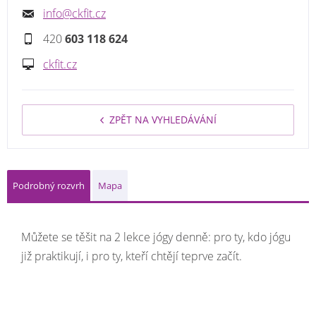
info@ckfit.cz
420
603 118 624
ckfit.cz
ZPĚT NA VYHLEDÁVÁNÍ
Podrobný rozvrh
Mapa
Můžete se těšit na 2 lekce jógy denně: pro ty, kdo jógu
již praktikují, i pro ty, kteří chtějí teprve začít.