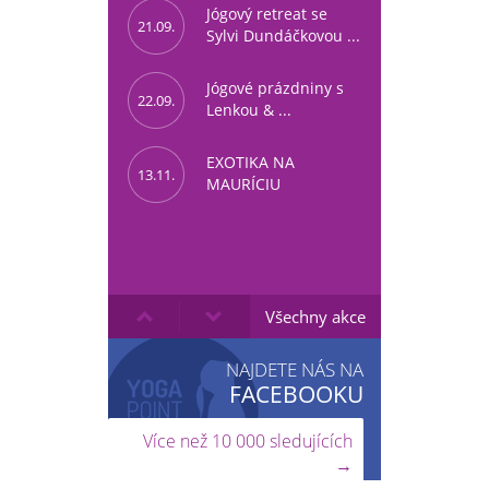
Jógový retreat se
21.09.
Sylvi Dundáčkovou ...
Jógové prázdniny s
22.09.
Lenkou & ...
EXOTIKA NA
13.11.
MAURÍCIU
Všechny akce
NAJDETE NÁS NA
FACEBOOKU
Více než 10 000 sledujících
→