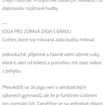
znějící nástroje. A odpočívat budeš při relaxacích za
doprovodu rozjímavé hudby.
—
JOGA PRO ZDRAVÁ ZÁDA S BÁROU
Cvičení, které tvá milovaná záda budou milovat.
Jednoduché, příjemné a hlavně velmi účinné cviky,
které ti uleví od bolesti a pomohou mít zase radost
z pohybu.
Přesvědčíš se, že jóga není o akrobatických
výkonech gymnastů, ale že je funkčním cvičením
pro normální lidi. Zaměříme se na jednotlivé oblasti