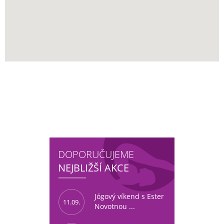
DOPORUČUJEME
NEJBLIŽŠÍ AKCE
Jógový víkend s Ester
11.09.
Novotnou ...