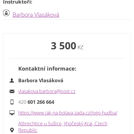
Instruktoři:
Barbora Vlasáková
3 500
Kč
Kontaktní informace:
Barbora Vlasáková
vlasakova.barbora@post.cz
420
601 266 664
https://www.jak-na-bolava-zada.cz/jogo-hudba/
Albrechtice u Sušice, Jihočeský Kraj, Czech
Republic