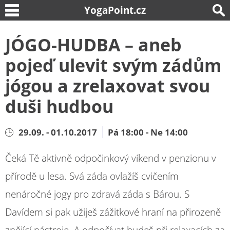
YogaPoint.cz
JÓGO-HUDBA – aneb
pojeď ulevit svým zádům
jógou a zrelaxovat svou
duši hudbou
29.09. - 01.10.2017
Pá 18:00 - Ne 14:00
Čeká Tě aktivně odpočinkový víkend v penzionu v
přírodě u lesa. Svá záda ovlažíš cvičením
nenáročné jogy pro zdravá záda s Bárou. S
Davídem si pak užiješ zážitkové hraní na přirozeně