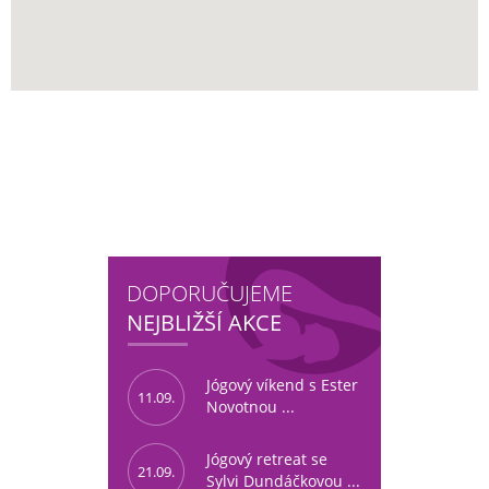
DOPORUČUJEME
NEJBLIŽŠÍ AKCE
Jógový víkend s Ester
11.09.
Novotnou ...
Jógový retreat se
21.09.
Sylvi Dundáčkovou ...