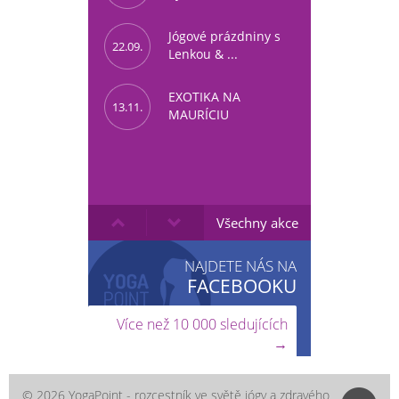
Jógové prázdniny s
22.09.
Lenkou & ...
EXOTIKA NA
13.11.
MAURÍCIU
Všechny akce
NAJDETE NÁS NA
FACEBOOKU
Více než 10 000 sledujících
→
© 2026 YogaPoint - rozcestník ve světě jógy a zdravého