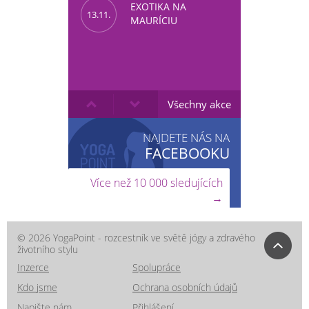
EXOTIKA NA
13.11.
MAURÍCIU
Všechny akce
NAJDETE NÁS NA
FACEBOOKU
Více než 10 000 sledujících
→
© 2026 YogaPoint - rozcestník ve světě jógy a zdravého
životního stylu
Inzerce
Spolupráce
Kdo jsme
Ochrana osobních údajů
Napište nám
Přihlášení