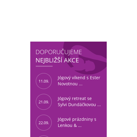
DOPORUČUJEME
NEJBLIŽŠÍ AKCE
Jógový víkend s Ester
11.09.
Novotnou ...
Jógový retreat se
21.09.
Sylvi Dundáčkovou ...
Jógové prázdniny s
22.09.
Lenkou & ...