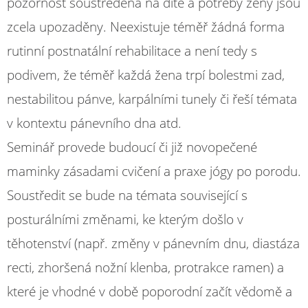
pozornost soustředěna na dítě a potřeby ženy jsou
zcela upozaděny. Neexistuje téměř žádná forma
rutinní postnatální rehabilitace a není tedy s
podivem, že téměř každá žena trpí bolestmi zad,
nestabilitou pánve, karpálními tunely či řeší témata
v kontextu pánevního dna atd.
Seminář provede budoucí či již novopečené
maminky zásadami cvičení a praxe jógy po porodu.
Soustředit se bude na témata související s
posturálními změnami, ke kterým došlo v
těhotenství (např. změny v pánevním dnu, diastáza
recti, zhoršená nožní klenba, protrakce ramen) a
které je vhodné v době poporodní začít vědomě a