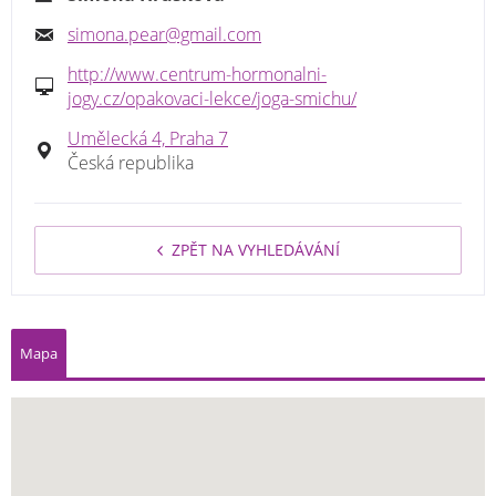
simona.pear@gmail.com
http://www.centrum-hormonalni-
jogy.cz/opakovaci-lekce/joga-smichu/
Umělecká 4, Praha 7
Česká republika
ZPĚT NA VYHLEDÁVÁNÍ
Mapa