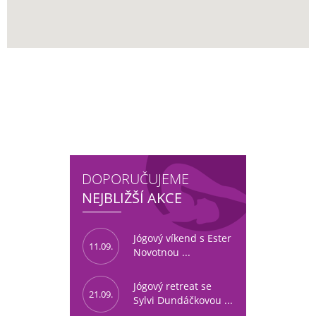
DOPORUČUJEME
NEJBLIŽŠÍ AKCE
Jógový víkend s Ester
11.09.
Novotnou ...
Jógový retreat se
21.09.
Sylvi Dundáčkovou ...