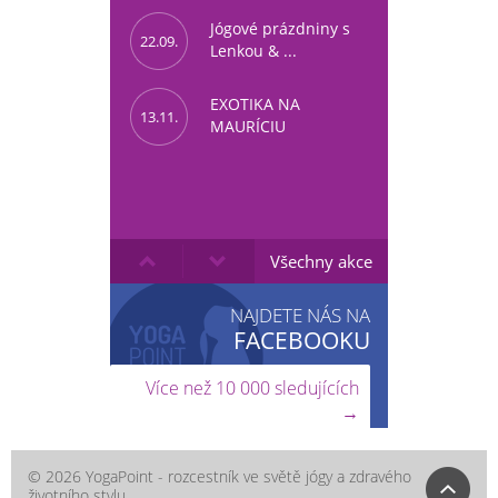
Jógové prázdniny s
22.09.
Lenkou & ...
EXOTIKA NA
13.11.
MAURÍCIU
Všechny akce
NAJDETE NÁS NA
FACEBOOKU
Více než 10 000 sledujících
→
© 2026 YogaPoint - rozcestník ve světě jógy a zdravého
životního stylu