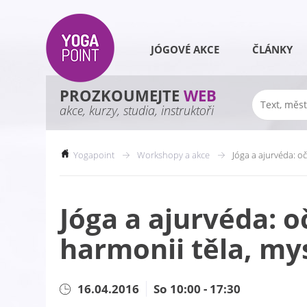
JÓGOVÉ AKCE
ČLÁNKY
PROZKOUMEJTE
WEB
akce, kurzy, studia, instruktoři
şans
vidobet
vidobet
vidobet
vidobet
casinolevant
casinolevant
casinolevant
vidobet
şans
casinolevant
casino
şans
casino
casino
casino
boostaro
casinolevant
şans
casinolevant
şanscasino
vidobet
vidobet
levant
gorabet
galyabet
gorabet
gorabet
gorabet
vidobet
galyabet
gorabet
gorabet
casino
|
|
güncel
giriş
|
|
|
giriş
casino
giriş
şans
casino
levant
şans
şans
|
giriş
casino
giriş
|
|
giriş
casino
|
|
|
|
|
giriş
|
|
Yogapoint
Workshopy a akce
Jóga a ajurvéda: oč
|
giriş
|
|
|
|
|
giriş
|
|
|
|
giriş
|
|
|
|
|
|
|
Jóga a ajurvéda: o
harmonii těla, my
16.04.2016
So 10:00 - 17:30