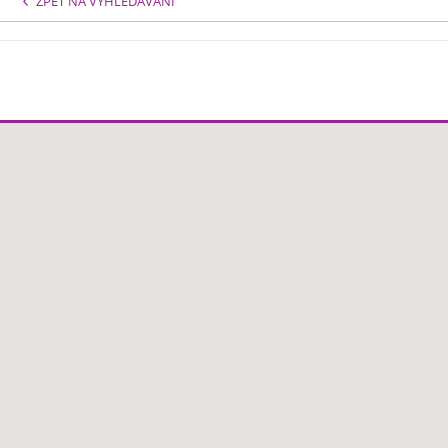
ZPĚT NA VYHLEDÁVÁNÍ