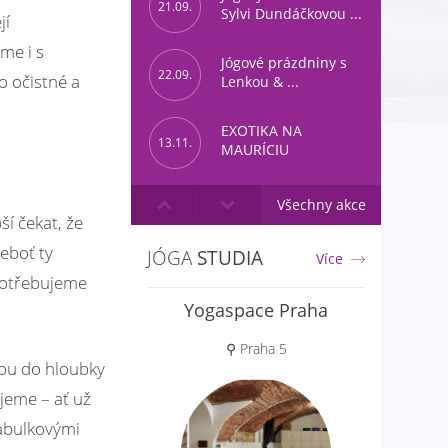
21.09.
Sylvi Dundáčkovou ...
jí
me i s
Jógové prázdniny s
22.09.
o očistné a
Lenkou & ...
EXOTIKA NA
13.11.
MAURÍCIU
Všechny akce
ší čekat, že
eboť ty
JÓGA
STUDIA
Více
potřebujeme
Jóga Prostor
⚲ Poděbrady
jdou do hloubky
jeme – ať už
tabulkovými