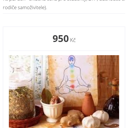
rodiče samoživitele).
950
Kč