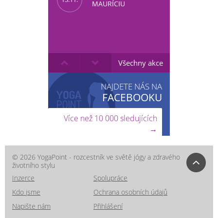
MAURÍCIU
Všechny akce
NAJDETE NÁS NA
FACEBOOKU
Více než 10 000 sledujících
→
© 2026 YogaPoint - rozcestník ve světě jógy a zdravého
životního stylu
Inzerce
Spolupráce
Kdo jsme
Ochrana osobních údajů
Napište nám
Přihlášení