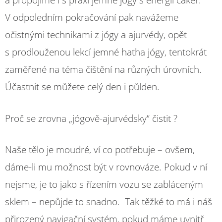
a propojíme i s praxí jemné jógy s energií čaker.
V odpoledním pokračování pak navážeme
očistnými technikami z jógy a ajurvédy, opět
s prodlouženou lekcí jemné hatha jógy, tentokrát
zaměřené na téma čištění na různých úrovních.
Účastnit se můžete celý den i půlden.
Proč se zrovna „jógově-ajurvédsky“ čistit ?
Naše tělo je moudré, ví co potřebuje – ovšem,
dáme-li mu možnost být v rovnováze. Pokud v ní
nejsme, je to jako s řízením vozu se zabláceným
sklem – nepůjde to snadno. Tak těžké to má i náš
přirozený navigační systém, pokud máme uvnitř