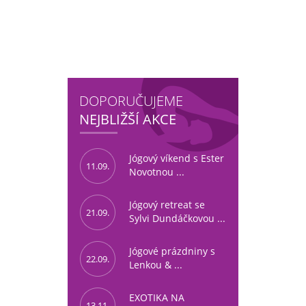
DOPORUČUJEME
NEJBLIŽŠÍ AKCE
Jógový víkend s Ester
11.09.
Novotnou ...
Jógový retreat se
21.09.
Sylvi Dundáčkovou ...
Jógové prázdniny s
22.09.
Lenkou & ...
EXOTIKA NA
13.11.