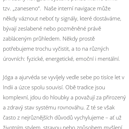
tzv. „zaneseno“. Naše interní navigace může
někdy váznout neboť ty signály, které dostáváme,
bývají zeslabené nebo pozměněné právě
zabláceným průhledem. Někdy prostě
potřebujeme trochu vyčistit, a to na různých
úrovních: fyzické, energetické, emoční i mentální.
Jóga a ajurvéda se vyvíjely vedle sebe po tisíce let v
Indii a úzce spolu souvisí. Obě tradice jsou
komplexní, jdou do hloubky a považují za přirozený
a zdravý stav systému rovnováhu. Z té se však
často z nejrůznějších důvodů vychylujeme – ať už
životním stylem, stravou nebo způsobem myšlení.