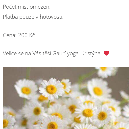
Počet míst omezen.
Platba pouze v hotovosti.
Cena: 200 Kč
Velice se na Vás těší Gaurí yoga, Kristýna.