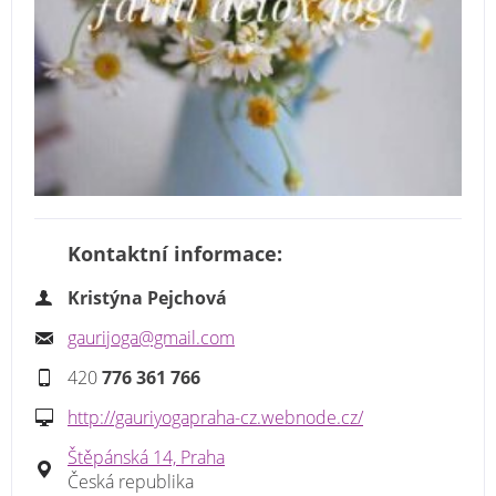
Kontaktní informace:
Kristýna Pejchová
gaurijoga@gmail.com
420
776 361 766
http://gauriyogapraha-cz.webnode.cz/
Štěpánská 14, Praha
Česká republika