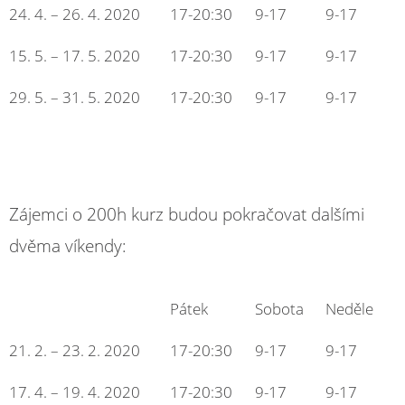
24. 4. – 26. 4. 2020
17-20:30
9-17
9-17
15. 5. – 17. 5. 2020
17-20:30
9-17
9-17
29. 5. – 31. 5. 2020
17-20:30
9-17
9-17
Zájemci o 200h kurz budou pokračovat dalšími
dvěma víkendy:
Pátek
Sobota
Neděle
21. 2. – 23. 2. 2020
17-20:30
9-17
9-17
17. 4. – 19. 4. 2020
17-20:30
9-17
9-17