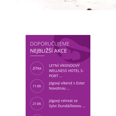
şans
vidobet
vidobet
vidobet
vidobet
casinolevant
casinolevant
casinolevant
vidobet
şans
casinolevant
casino
şans
casino
casino
casino
boostaro
casinolevant
şans
casinolevant
şanscasino
vidobet
vidobet
levant
gorabet
galyabet
gorabet
gorabet
gorabet
vidobet
galyabet
gorabet
gorabet
casino
|
|
güncel
giriş
|
|
|
giriş
casino
giriş
şans
casino
levant
şans
şans
|
giriş
casino
giriş
|
|
giriş
casino
|
|
|
|
|
giriş
|
|
|
giriş
|
|
|
|
|
giriş
|
|
|
|
giriş
|
|
|
|
|
|
|
DOPORUČUJEME
NEJBLIŽŠÍ AKCE
LETNÍ VÍKENDOVÝ
ZÍTRA
WELLNESS HOTEL S-
PORT ...
Jógový víkend s Ester
11.09.
Novotnou ...
Jógový retreat se
21.09.
Sylvi Dundáčkovou ...