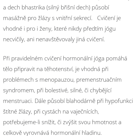
a dech bhastrika (silný břišní dech) působí
masážně pro žlázy s vnitřní sekrecí. Cvičení je
vhodné i pro i ženy, které nikdy předtím jógu
necvičily, ani nenavštěvovaly jiná cvičení.
Při pravidelném cvičení hormonální jóga pomáhá
tělo připravit na těhotenství, je vhodná při
problémech s menopauzou, premenstruačním
syndromem, při bolestivé, silné, či chybějící
menstruaci. Dále působí blahodárně při hypofunkci
štítné žlázy, při cystách na vaječnících,
potřebujeme-li snížit, či zvýšit svou hmotnost a
celkově vyrovnává hormonální hladinu.