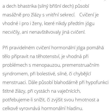
a dech bhastrika (silný břišní dech) působí
masážně pro žlázy s vnitřní sekrecí. Cvičení je
vhodné i pro i ženy, které nikdy předtím jógu
necvičily, ani nenavštěvovaly jiná cvičení.
Při pravidelném cvičení hormonální jóga pomáhá
tělo připravit na těhotenství, je vhodná při
problémech s menopauzou, premenstruačním
syndromem, při bolestivé, silné, či chybějící
menstruaci. Dále působí blahodárně při hypofunkci
štítné žlázy, při cystách na vaječnících,
potřebujeme-li snížit, či zvýšit svou hmotnost a
celkově vyrovnává hormonální hladinu.