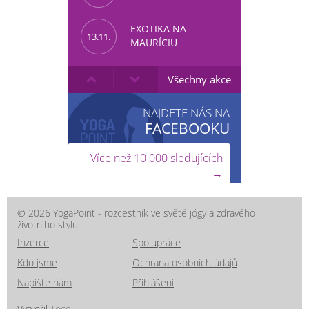
EXOTIKA NA
13.11.
MAURÍCIU
Všechny akce
NAJDETE NÁS NA
FACEBOOKU
Více než 10 000 sledujících
→
© 2026 YogaPoint - rozcestník ve světě jógy a zdravého
životního stylu
Inzerce
Spolupráce
Kdo jsme
Ochrana osobních údajů
Napište nám
Přihlášení
Vytvořil
Toce