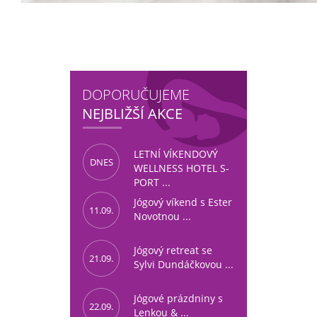
DOPORUČUJEME
NEJBLIŽŠÍ AKCE
LETNÍ VÍKENDOVÝ
DNES
WELLNESS HOTEL S-
PORT ...
Jógový víkend s Ester
11.09.
Novotnou ...
Jógový retreat se
21.09.
Sylvi Dundáčkovou ...
Jógové prázdniny s
22.09.
Lenkou & ...