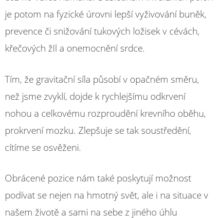
je potom na fyzické úrovni lepší vyživování buněk,
prevence či snižování tukových ložisek v cévách,
křečových žIl a onemocnění srdce.
Tím, že gravitační síla působí v opačném směru,
než jsme zvyklí, dojde k rychlejšímu odkrvení
nohou a celkovému rozproudění krevního oběhu,
prokrvení mozku. Zlepšuje se tak soustředění,
cítíme se osvěženi.
Obrácené pozice nám také poskytují možnost
podívat se nejen na hmotný svět, ale i na situace v
našem životě a sami na sebe z jiného úhlu