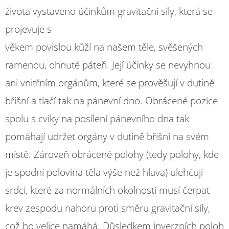
života vystaveno účinkům gravitační síly, která se
projevuje s
věkem povislou kůží na našem těle, svěšených
ramenou, ohnuté páteři. Její účinky se nevyhnou
ani vnitřním orgánům, které se prověšují v dutině
břišní a tlačí tak na pánevní dno. Obrácené pozice
spolu s cviky na posílení pánevního dna tak
pomáhají udržet orgány v dutině břišní na svém
místě. Zároveň obrácené polohy (tedy polohy, kde
je spodní polovina těla výše než hlava) ulehčují
srdci, které za normálních okolností musí čerpat
krev zespodu nahoru proti směru gravitační síly,
což ho velice namáhá. Důsledkem inverzních poloh