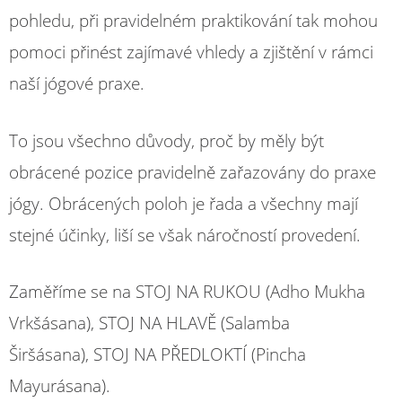
pohledu, při pravidelném praktikování tak mohou
pomoci přinést zajímavé vhledy a zjištění v rámci
naší jógové praxe.
To jsou všechno důvody, proč by měly být
obrácené pozice pravidelně zařazovány do praxe
jógy. Obrácených poloh je řada a všechny mají
stejné účinky, liší se však náročností provedení.
Zaměříme se na
STOJ
NA
RUKOU
(Adho Mukha
Vrkšásana),
STOJ
NA
HLAV
Ě (Salamba
Širšásana),
STOJ
NA
PŘ
EDLOKT
Í (Pincha
Mayurásana).