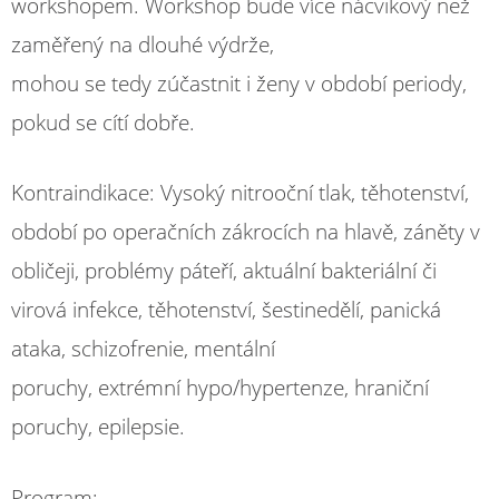
workshopem. Workshop bude více nácvikový než
zaměřený na dlouhé výdrže,
mohou se tedy zúčastnit i ženy v období periody,
pokud se cítí dobře.
Kontraindikace: Vysoký nitrooční tlak, těhotenství,
období po operačních zákrocích na hlavě, záněty v
obličeji, problémy páteří, aktuální bakteriální či
virová infekce, těhotenství, šestinedělí, panická
ataka, schizofrenie, mentální
poruchy, extrémní hypo/hypertenze, hraniční
poruchy, epilepsie.
Program: