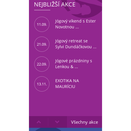
NEJBLIŽŠÍ AKCE
Jógový víkend s Ester
11.09.
Novotnou ...
Jógový retreat se
21.09.
Sylvi Dundáčkovou ...
Jógové prázdniny s
22.09.
Lenkou & ...
EXOTIKA NA
13.11.
MAURÍCIU
Všechny akce