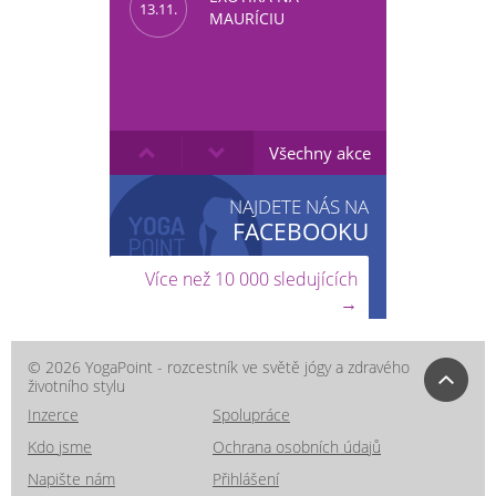
13.11.
MAURÍCIU
Všechny akce
NAJDETE NÁS NA
FACEBOOKU
Více než 10 000 sledujících
→
© 2026 YogaPoint - rozcestník ve světě jógy a zdravého
životního stylu
Inzerce
Spolupráce
Kdo jsme
Ochrana osobních údajů
Napište nám
Přihlášení