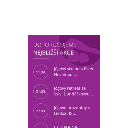
DOPORUČUJEME
NEJBLIŽŠÍ AKCE
Jógový víkend s Ester
11.09.
Novotnou ...
Jógový retreat se
21.09.
Sylvi Dundáčkovou ...
Jógové prázdniny s
22.09.
Lenkou & ...
EXOTIKA NA