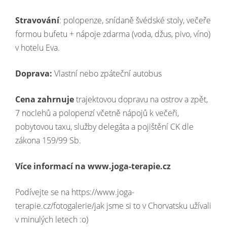
Stravování
: polopenze, snídaně švédské stoly, večeře
formou bufetu + nápoje zdarma (voda, džus, pivo, víno)
v hotelu Eva.
Doprava:
Vlastní nebo zpáteční autobus
Cena zahrnuje
trajektovou dopravu na ostrov a zpět,
7 noclehů a polopenzí včetně nápojů k večeři,
pobytovou taxu, služby delegáta a pojištění CK dle
zákona 159/99 Sb.
Více informací na www.joga-terapie.cz
Podívejte se na https://www.joga-
terapie.cz/fotogalerie/jak jsme si to v Chorvatsku užívali
v minulých letech :o)