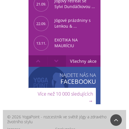
Jógový retreat se
21.09.
Sylvi Dundáčkovou ...
Jógové prázdniny s
22.09.
Lenkou & ...
EXOTIKA NA
13.11.
MAURÍCIU
Všechny akce
NAJDETE NÁS NA
FACEBOOKU
Více než 10 000 sledujících
→
© 2026 YogaPoint - rozcestník ve světě jógy a zdravého
životního stylu