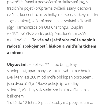
pokročilé. Ranní a podvečerní praktikování jógy v
tradičním pojetí (průpravná cvičení, ásany, dechová
cvičení, koncentrační techniky, relaxace, sestavy, mudry
– gesta rukou), večerní meditace a setkání s filosofií
jógy. Harmonizace při OM Chantingu. Koupání
v křišťálově čisté vodě, potápění, slunění, masáže,
meditování ….
To vše nás ještě více může naplnit
radostí, spokojeností, láskou a vnitřním tichem
a mírem
Ubytování:
Hotel Eva ** nebo bungalovy
s polopenzí, apartmány s vlastním vařením V hotelu
Eva, který leží 200 m od moře obklopen borovicemi,
jsou dvou až čtyřlůžkové pokoje (pro rodiny
s dětmi), všechny s vlastním sociálním zařízením a
balkonem.
1 dítě do 12 let na 2 platící osoby má pobyt zdarma.