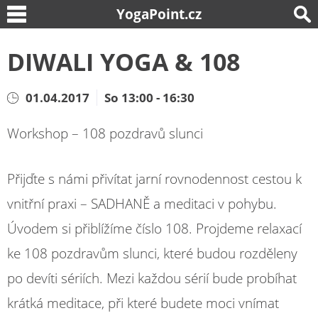
YogaPoint.cz
DIWALI YOGA & 108
01.04.2017
So 13:00 - 16:30
Workshop – 108 pozdravů slunci
Přijďte s námi přivítat jarní rovnodennost cestou k
vnitřní praxi – SADHANĚ a meditaci v pohybu.
Úvodem si přiblížíme číslo 108. Projdeme relaxací
ke 108 pozdravům slunci, které budou rozděleny
po devíti sériích. Mezi každou sérií bude probíhat
krátká meditace, při které budete moci vnímat