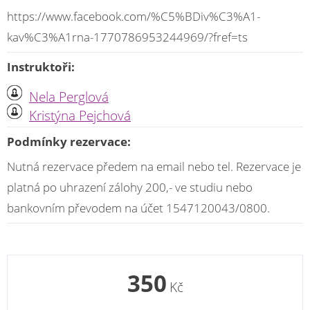
https://www.facebook.com/%C5%BDiv%C3%A1-
kav%C3%A1rna-1770786953244969/?fref=ts
Instruktoři:
Nela Perglová
Kristýna Pejchová
Podmínky rezervace:
Nutná rezervace předem na email nebo tel. Rezervace je
platná po uhrazení zálohy 200,- ve studiu nebo
bankovním převodem na účet 1547120043/0800.
350
Kč