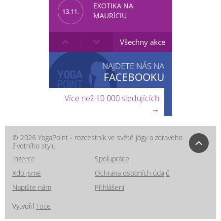
EXOTIKA NA
13.11.
MAURÍCIU
Všechny akce
NAJDETE NÁS NA
FACEBOOKU
Více než 10 000 sledujících
→
© 2026 YogaPoint - rozcestník ve světě jógy a zdravého
životního stylu
Inzerce
Spolupráce
Kdo jsme
Ochrana osobních údajů
Napište nám
Přihlášení
Vytvořil
Toce