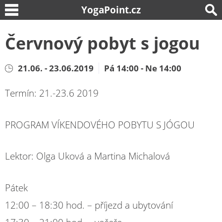
YogaPoint.cz
Červnový pobyt s jogou
21.06. - 23.06.2019
Pá 14:00 - Ne 14:00
Termín: 21.-23.6 2019
PROGRAM VÍKENDOVÉHO POBYTU S JÓGOU
Lektor: Olga Uková a Martina Michalová
Pátek
12:00 – 18:30 hod. – příjezd a ubytování