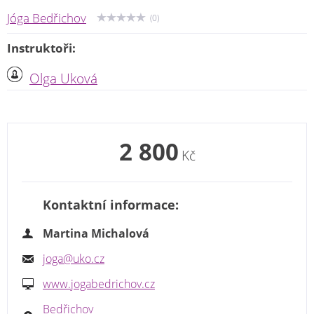
Jóga Bedřichov
(0)
Instruktoři:
Olga Uková
2 800
Kč
Kontaktní informace:
Martina Michalová
joga@uko.cz
www.jogabedrichov.cz
Bedřichov