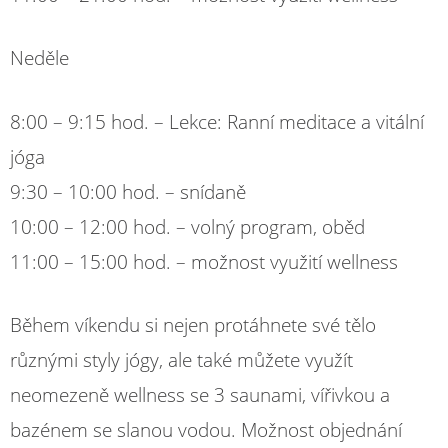
Neděle
8:00 – 9:15 hod. – Lekce: Ranní meditace a vitální
jóga
9:30 – 10:00 hod. – snídaně
10:00 – 12:00 hod. – volný program, oběd
11:00 – 15:00 hod. – možnost využití wellness
Během víkendu si nejen protáhnete své tělo
různými styly jógy, ale také můžete využít
neomezeně wellness se 3 saunami, vířivkou a
bazénem se slanou vodou. Možnost objednání