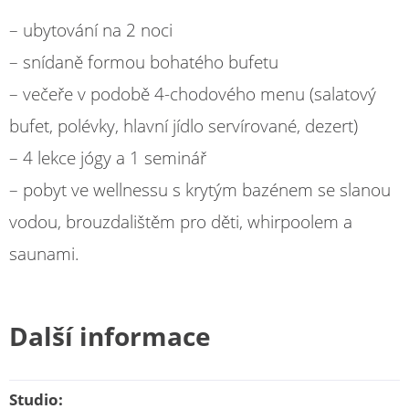
– ubytování na 2 noci
– snídaně formou bohatého bufetu
– večeře v podobě 4-chodového menu (salatový
bufet, polévky, hlavní jídlo servírované, dezert)
– 4 lekce jógy a 1 seminář
– pobyt ve wellnessu s krytým bazénem se slanou
vodou, brouzdalištěm pro děti, whirpoolem a
saunami.
Další informace
Studio: