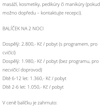
masáží, kosmetiky, pedikúry či manikúry (pokud
možno dopředu – kontaktujte recepci).
BALÍČEK NA 2 NOCI
Dospělý: 2.800,- Kč / pobyt (s programem, pro
cvičící)
Dospělý: 1.980,- Kč / pobyt (bez programu, pro
necvičící doprovod)
Dítě 6-12 let: 1.360,- Kč / pobyt
Dítě 2-6 let: 1.050,- Kč / pobyt
V ceně balíčku je zahrnuto: