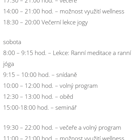
17:30 – 21:00 hod. – večeře
14:00 – 21:00 hod. – možnost využití wellness
18:30 – 20:00 Večerní lekce jogy
sobota
8:00 – 9:15 hod. – Lekce: Ranní meditace a ranní
jóga
9:15 – 10:00 hod. – snídaně
10:00 – 12:00 hod. – volný program
12:30 – 13:00 hod. – oběd
15:00-18:00 hod. – seminář
19:30 – 22:00 hod. – večeře a volný program
11:00 – 21:00 hod. – možnost využití wellness