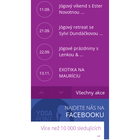
Jógový víkend s Ester
11.09.
Novotnou ...
Jógový retreat se
21.09.
Sylvi Dundáčkovou ...
Jógové prázdniny s
22.09.
Lenkou & ...
EXOTIKA NA
13.11.
MAURÍCIU
Všechny akce
NAJDETE NÁS NA
FACEBOOKU
Více než 10 000 sledujících
→