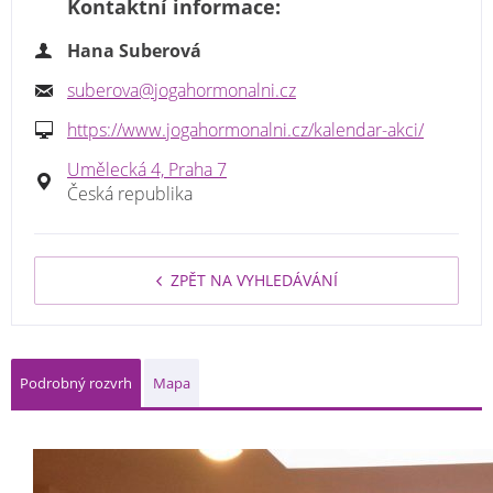
Kontaktní informace:
Hana Suberová
suberova@jogahormonalni.cz
https://www.jogahormonalni.cz/kalendar-akci/
Umělecká 4, Praha 7
Česká republika
ZPĚT NA VYHLEDÁVÁNÍ
Podrobný rozvrh
Mapa