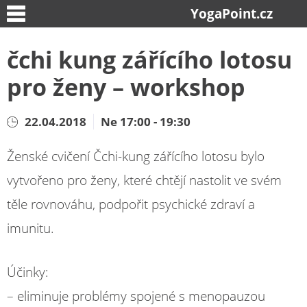
YogaPoint.cz
čchi kung zářícího lotosu
pro ženy – workshop
22.04.2018
Ne 17:00 - 19:30
Ženské cvičení Čchi-kung zářícího lotosu bylo
vytvořeno pro ženy, které chtějí nastolit ve svém
těle rovnováhu, podpořit psychické zdraví a
imunitu.
Účinky:
– eliminuje problémy spojené s menopauzou