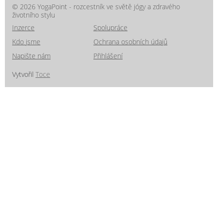
© 2026 YogaPoint - rozcestník ve světě jógy a zdravého
životního stylu
Inzerce
Spolupráce
Kdo jsme
Ochrana osobních údajů
Napište nám
Přihlášení
Vytvořil
Toce