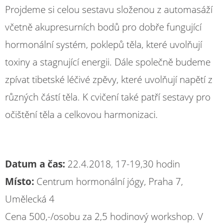
Projdeme si celou sestavu složenou
z automasáží
včetně akupresurních bodů pro dobře fungující
hormonální systém, poklepů těla, které uvolňují
toxiny a stagnující energii. Dále společně budeme
zpívat tibetské léčivé zpěvy, které uvolňují napětí z
různých částí těla. K cvičení také patří sestavy pro
očištění těla a celkovou harmonizaci.
Datum a čas:
22.4.2018, 17-19,30 hodin
Místo:
Centrum hormonální jógy, Praha 7,
Umělecká 4
Cena 500,-/osobu za 2,5 hodinový workshop. V