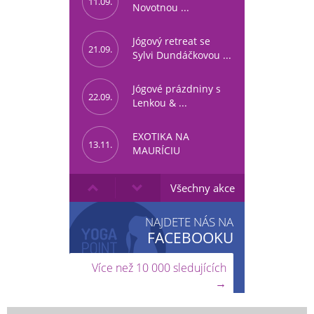
11.09.
Novotnou ...
Jógový retreat se
21.09.
Sylvi Dundáčkovou ...
Jógové prázdniny s
22.09.
Lenkou & ...
EXOTIKA NA
13.11.
MAURÍCIU
Všechny akce
NAJDETE NÁS NA
FACEBOOKU
Více než 10 000 sledujících
→