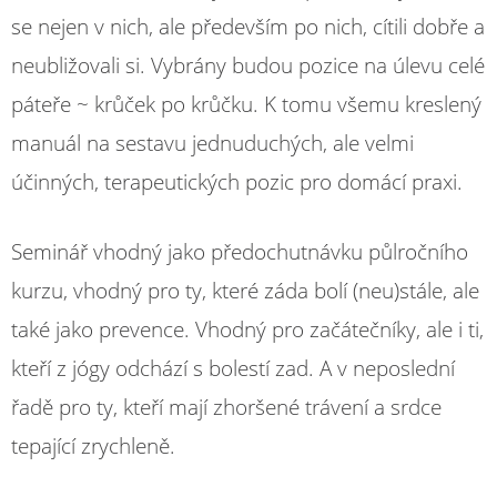
se nejen v nich, ale především po nich, cítili dobře a
neubližovali si. Vybrány budou pozice na úlevu celé
páteře ~ krůček po krůčku. K tomu všemu kreslený
manuál na sestavu jednuduchých, ale velmi
účinných, terapeutických pozic pro domácí praxi.
Seminář vhodný jako předochutnávku půlročního
kurzu, vhodný pro ty, které záda bolí (neu)stále, ale
také jako prevence. Vhodný pro začátečníky, ale i ti,
kteří z jógy odchází s bolestí zad. A v neposlední
řadě pro ty, kteří mají zhoršené trávení a sr
dce
tepající zrychleně.