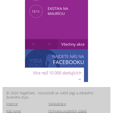
EXOTIKA NA
13.11.
MAURÍCIU
Všechny akce
NAJDETE NÁS NA
FACEBOOKU
Více než 10 000 sledujících
→
© 2026 YogaPoint - rozcestník ve světě jógy a zdravého
životního stylu
Inzerce
Spolupráce
Kdo jsme
Ochrana osobních údajů