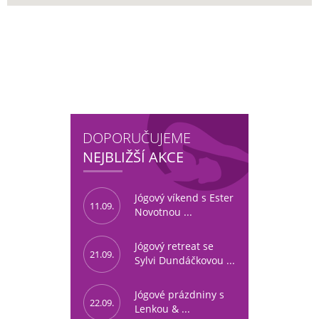
DOPORUČUJEME
NEJBLIŽŠÍ AKCE
Jógový víkend s Ester
11.09.
Novotnou ...
Jógový retreat se
21.09.
Sylvi Dundáčkovou ...
Jógové prázdniny s
22.09.
Lenkou & ...