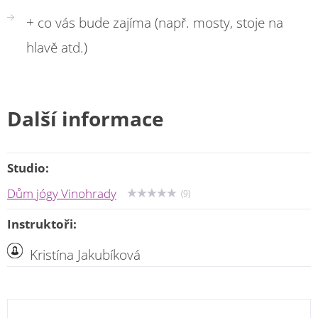
+ co vás bude zajíma (např. mosty, stoje na
hlavě atd.)
Další informace
Studio:
Dům jógy Vinohrady
(9)
Instruktoři:
Kristína Jakubíková