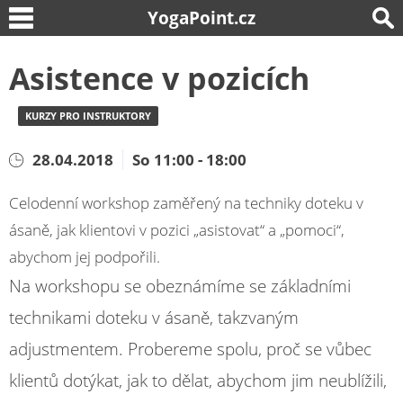
YogaPoint.cz
Asistence v pozicích
KURZY PRO INSTRUKTORY
28.04.2018
So 11:00 - 18:00
Celodenní workshop zaměřený na techniky doteku v
ásaně, jak klientovi v pozici „asistovat“ a „pomoci“,
abychom jej podpořili.
Na workshopu se obeznámíme se základními
technikami doteku v ásaně, takzvaným
adjustmentem. Probereme spolu, proč se vůbec
klientů dotýkat, jak to dělat, abychom jim neublížili,