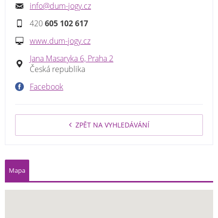
info@dum-jogy.cz
420
605 102 617
www.dum-jogy.cz
Jana Masaryka 6, Praha 2
Česká republika
Facebook
ZPĚT NA VYHLEDÁVÁNÍ
Mapa