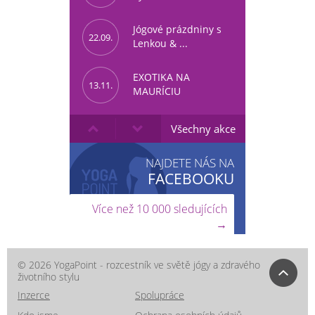
Jógové prázdniny s
22.09.
Lenkou & ...
EXOTIKA NA
13.11.
MAURÍCIU
Všechny akce
NAJDETE NÁS NA
FACEBOOKU
Více než 10 000 sledujících
→
© 2026 YogaPoint - rozcestník ve světě jógy a zdravého
životního stylu
Inzerce
Spolupráce