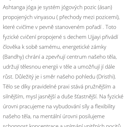
Ashtanga jóga je systém jógových pozic (ásan)
propojených vinyasou ( přechody mezi pozicemi),
které cvičíme v pevně stanoveném pořadí . Toto
fyzické cvičení propojené s dechem Ujjayi přivádí
člověka k sobě samému, energetické zámky
(Bandhy) chrání a zpevňují centrum našeho těla,
udržují tělesnou energii v těle a umožňují jí dále
růst. Důležitý je i směr našeho pohledu (Dristhi).
Tělo se díky pravidelné praxi stává pružnějším a
silnějším, mysl jasnější a duše šťastnější. Na fyzické
úrovni pracujeme na vybudování síly a flexibility
našeho těla, na mentální úrovni posilujeme
schopnost koncentrace a vnímání vnitřních pocitů,