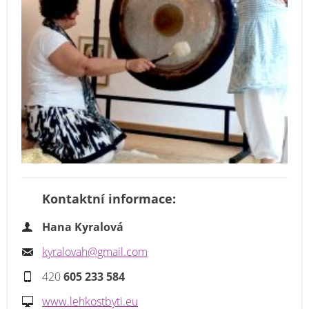
Kontaktní informace:
Hana Kyralová
kyralovah@gmail.com
420
605 233 584
www.lehkostbyti.eu