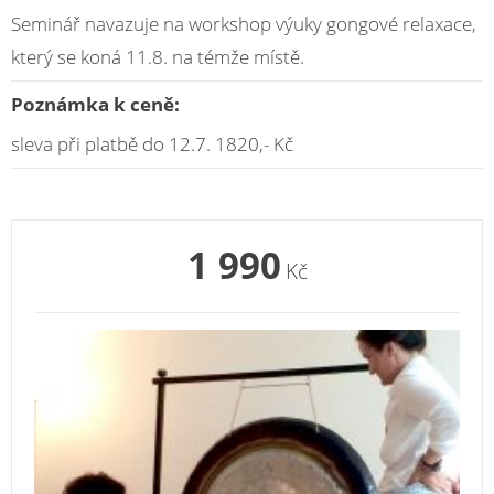
Seminář navazuje na workshop výuky gongové relaxace,
který se koná 11.8. na témže místě.
Poznámka k ceně:
sleva při platbě do 12.7. 1820,- Kč
1 990
Kč