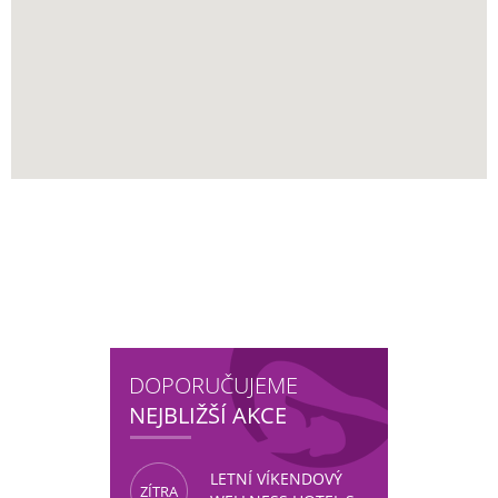
şans
vidobet
vidobet
vidobet
vidobet
casinolevant
casinolevant
casinolevant
vidobet
şans
casinolevant
casino
şans
casino
casino
casino
boostaro
casinolevant
şans
casinolevant
şanscasino
vidobet
vidobet
levant
gorabet
galyabet
gorabet
gorabet
gorabet
vidobet
galyabet
gorabet
gorabet
casino
|
|
güncel
giriş
|
|
|
giriş
casino
giriş
şans
casino
levant
şans
şans
|
giriş
casino
giriş
|
|
giriş
casino
|
|
|
|
|
giriş
|
|
|
giriş
|
|
|
|
|
giriş
|
|
|
|
giriş
|
|
|
|
|
|
|
DOPORUČUJEME
NEJBLIŽŠÍ AKCE
LETNÍ VÍKENDOVÝ
ZÍTRA