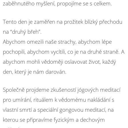
zaběhnutého myšlení, propojíme se s celkem.
Tento den je zaměřen na prožitek blízký přechodu
na “druhý břeh”.
Abychom omezili naše strachy, abychom lépe
pochopili, abychom vycítili, co je na druhé straně. A
abychom mohli vědoměji oslavovat život, každý
den, který je nám darován.
Společně projdeme zkušeností jógových meditací
pro umírání, rituálem k vědomému nakládání s
vlastní smrtí a speciální gongovou meditací, na
kterou se připravíme fyzickým a dechovým