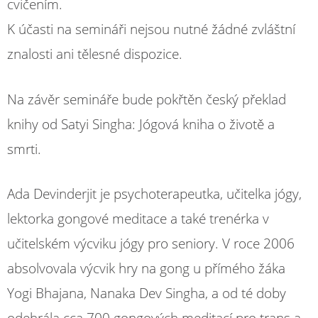
cvičením.
K účasti na semináři nejsou nutné žádné zvláštní
znalosti ani tělesné dispozice.
Na závěr semináře bude pokřtěn český překlad
knihy od Satyi Singha: Jógová kniha o životě a
smrti.
Ada Devinderjit je psychoterapeutka, učitelka jógy,
lektorka gongové meditace a také trenérka v
učitelském výcviku jógy pro seniory. V roce 2006
absolvovala výcvik hry na gong u přímého žáka
Yogi Bhajana, Nanaka Dev Singha, a od té doby