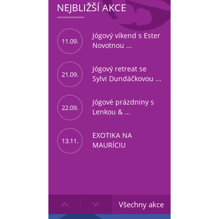
NEJBLIŽŠÍ AKCE
Jógový víkend s Ester
11.09.
Novotnou ...
Jógový retreat se
21.09.
Sylvi Dundáčkovou ...
Jógové prázdniny s
22.09.
Lenkou & ...
EXOTIKA NA
13.11.
MAURÍCIU
Všechny akce