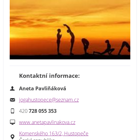
Kontaktní informace:
Aneta Pavliňáková
jogahustopece@seznam.cz
420
728 055 353
www.anetapavlinakova.cz
Komenského 163/2, Hustopeče