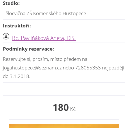
Studio:
Tělocvična ZŠ Komenského Hustopeče
Instruktoři:
Bc. Pavliňáková Aneta, DiS.
Podmínky rezervace:
Rezervujte si, prosím, místo předem na
jogahustopece@seznam.cz nebo 728055353 nejpozději
do 3.1.2018.
180
Kč