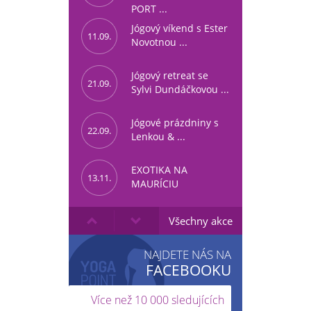
PORT ...
Jógový víkend s Ester
11.09.
Novotnou ...
Jógový retreat se
21.09.
Sylvi Dundáčkovou ...
Jógové prázdniny s
22.09.
Lenkou & ...
EXOTIKA NA
13.11.
MAURÍCIU
Všechny akce
NAJDETE NÁS NA
FACEBOOKU
Více než 10 000 sledujících