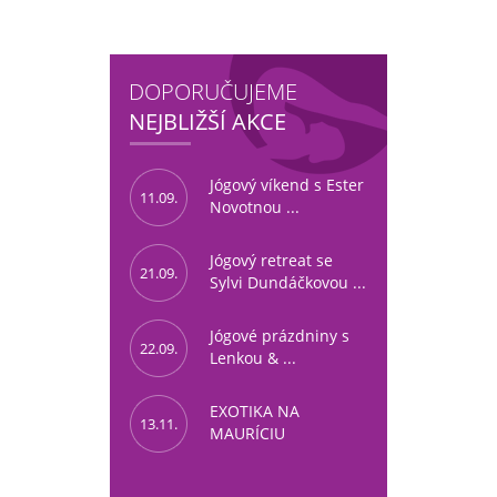
DOPORUČUJEME
NEJBLIŽŠÍ AKCE
Jógový víkend s Ester
11.09.
Novotnou ...
Jógový retreat se
21.09.
Sylvi Dundáčkovou ...
Jógové prázdniny s
22.09.
Lenkou & ...
EXOTIKA NA
13.11.
MAURÍCIU