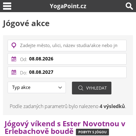
YogaPoint.cz
Jógové akce
Od:
Do:
Podle zadaných parametrů bylo nalezeno
4 výsledků
.
Jógový víkend s Ester Novotnou v
Erlebachově boudě
POBYTY S JÓGOU