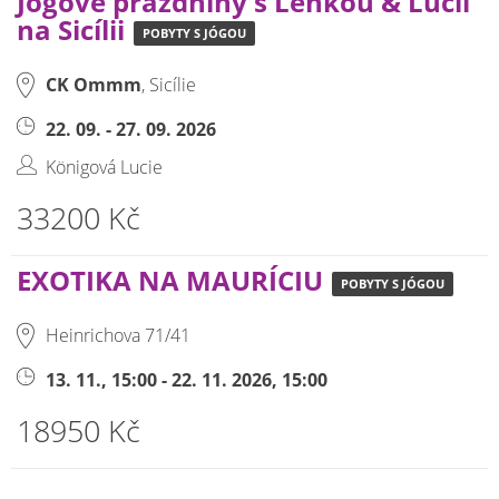
Jógové prázdniny s Lenkou & Lucií
na Sicílii
POBYTY S JÓGOU
CK Ommm
, Sicílie
22. 09. - 27. 09. 2026
Königová Lucie
33200 Kč
EXOTIKA NA MAURÍCIU
POBYTY S JÓGOU
Heinrichova 71/41
13. 11., 15:00 - 22. 11. 2026, 15:00
18950 Kč