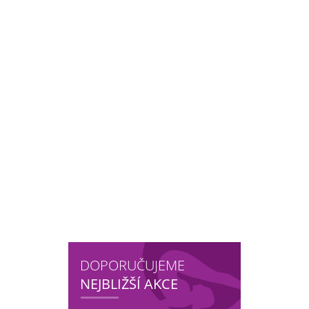
şans
vidobet
vidobet
vidobet
vidobet
casinolevant
casinolevant
casinolevant
vidobet
şans
casinolevant
casino
şans
casino
casino
casino
boostaro
casinolevant
şans
casinolevant
şanscasino
vidobet
vidobet
levant
gorabet
galyabet
gorabet
gorabet
gorabet
vidobet
galyabet
gorabet
gorabet
casino
|
|
güncel
giriş
|
|
|
giriş
casino
giriş
şans
casino
levant
şans
şans
|
giriş
casino
giriş
|
|
giriş
casino
|
|
|
|
|
giriş
|
|
|
giriş
|
|
|
|
|
giriş
|
|
|
|
giriş
|
|
|
|
|
|
|
DOPORUČUJEME
NEJBLIŽŠÍ AKCE