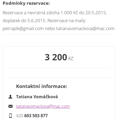
Podmínky rezervace:
Rezervace a nevratná záloha 1.000 Kč do 20.5.2015,
doplatek do 5.6.2015. Rezervace na maily:
petrapik@gmail.com nebo tatianavomackova@mac.com
3 200
Kč
Kontaktní informace:
Tatiana Vomáčková
tatianavomackova@mac.com
420
603 503 877