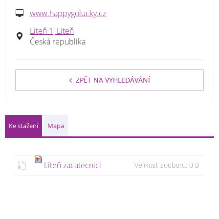
www.happygolucky.cz
Liteň 1, Liteň
Česká republika
ZPĚT NA VYHLEDÁVÁNÍ
Ke stažení
Mapa
Liteň zacatecnici
Velikost souboru:
0 B