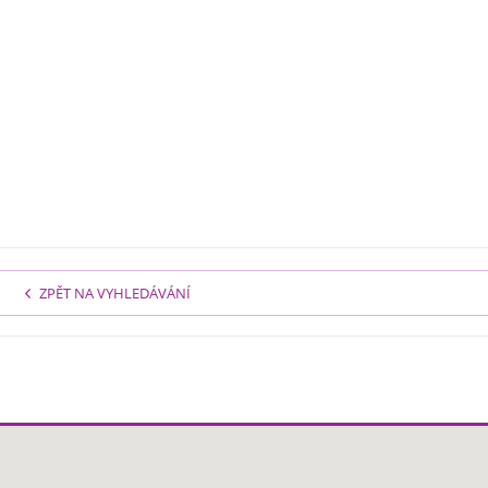
ZPĚT NA VYHLEDÁVÁNÍ