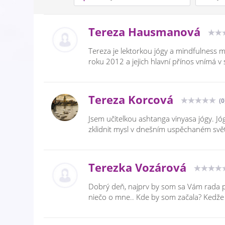
Tereza Hausmanová
Tereza je lektorkou jógy a mindfulness m
roku 2012 a jejich hlavní přínos vnímá v s
Tereza Korcová
(0
Jsem učitelkou ashtanga vinyasa jógy. Jó
zklidnit mysl v dnešním uspěchaném svět
Terezka Vozárová
Dobrý deň, najprv by som sa Vám rada pr
niečo o mne.. Kde by som začala? Kedže t