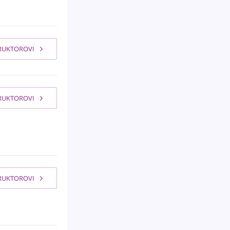
TRUKTOROVI
TRUKTOROVI
TRUKTOROVI