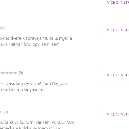
VÍCE O INS
(0)
VÍCE O INS
at dveře k zdravějšímu tělu, mysli a
 kurs Hatha Flow jógy jsem jsem
(9)
VÍCE O INS
asti klasicke jogy v USA (San Diego) v
 o ashtangu vinyasu a...
(0)
VÍCE O INS
kulta ZĆU, kulturní zařízení PEKLO, Moji
, Německa a Polska Význam jógy v...