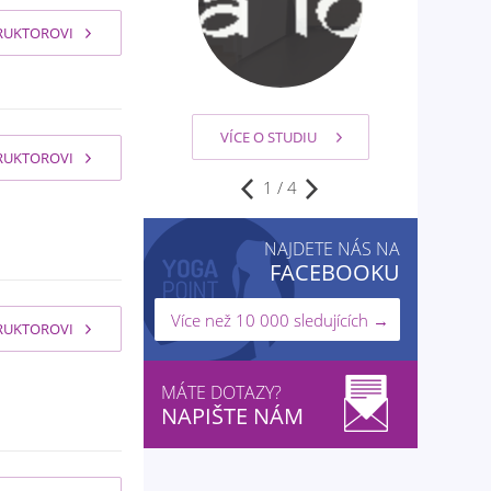
TRUKTOROVI
VÍCE O STUDIU
TRUKTOROVI
2
/
4
NAJDETE NÁS NA
FACEBOOKU
Více než 10 000 sledujících →
TRUKTOROVI
MÁTE DOTAZY?
NAPIŠTE NÁM