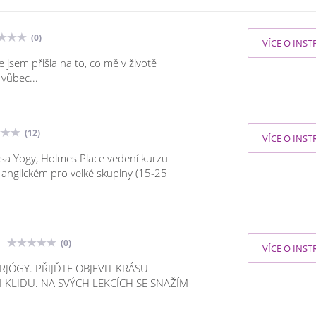
(0)
VÍCE O INS
e jsem přišla na to, co mě v životě
 vůbec...
(12)
VÍCE O INS
asa Yogy, Holmes Place vedení kurzu
 anglickém pro velké skupiny (15-25
(0)
VÍCE O INS
JÓGY. PŘIJĎTE OBJEVIT KRÁSU
 I KLIDU. NA SVÝCH LEKCÍCH SE SNAŽÍM