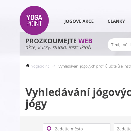
JÓGOVÉ AKCE
ČLÁNKY
PROZKOUMEJTE
WEB
akce, kurzy, studia, instruktoři
şans
vidobet
vidobet
vidobet
vidobet
casinolevant
casinolevant
casinolevant
vidobet
şans
casinolevant
casino
şans
casino
casino
casino
boostaro
casinolevant
şans
casinolevant
şanscasino
vidobet
vidobet
levant
gorabet
galyabet
gorabet
gorabet
gorabet
vidobet
galyabet
gorabet
gorabet
casino
|
|
güncel
giriş
|
|
|
giriş
casino
giriş
şans
casino
levant
şans
şans
|
giriş
casino
giriş
|
|
giriş
casino
|
|
|
|
|
giriş
|
|
Yogapoint
Vyhledávání jógových profilů učitelů a inst
|
giriş
|
|
|
|
|
giriş
|
|
|
|
giriş
|
|
|
|
|
|
|
Vyhledávání jógových
jógy