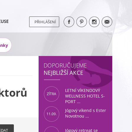
KUSE
PŘIHLÁŠENÍ
ánky
DOPORUČUJEME
NEJBLIŽŠÍ AKCE
uktorů
LETNÍ VÍKENDOVÝ
ZÍTRA
WELLNESS HOTEL S-
PORT ...
Jógový víkend s Ester
11.09.
Novotnou ...
Jógový retreat se