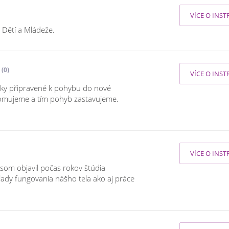
VÍCE O INS
 Dětí a Mládeže.
(0)
VÍCE O INS
aky připravené k pohybu do nové
omujeme a tím pohyb zastavujeme.
VÍCE O INS
som objavil počas rokov štúdia
lady fungovania nášho tela ako aj práce