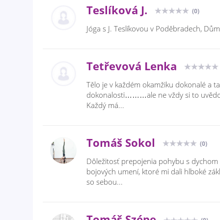
Teslíková J.
(0)
Jóga s J. Teslíkovou v Poděbradech, Dům
Tetřevová Lenka
Tělo je v každém okamžiku dokonalé a t
dokonalosti………ale ne vždy si to uvěd
Každý má...
Tomáš Sokol
(0)
Dôležitosť prepojenia pohybu s dychom 
bojových umení, ktoré mi dali hlboké zák
so sebou...
Tomáš Szépe