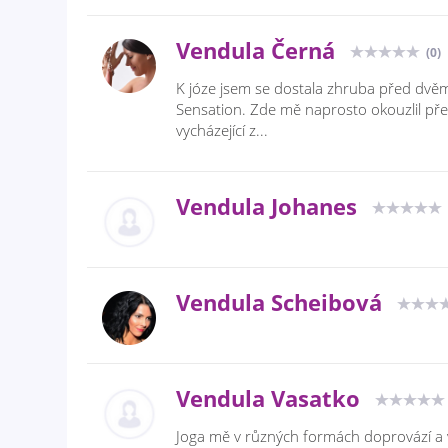
Vendula Černá
(0)
K józe jsem se dostala zhruba před dvěm
Sensation. Zde mě naprosto okouzlil pře
vycházející z...
Vendula Johanes
Vendula Scheibová
Vendula Vasatko
Joga mě v různých formách doprovází a v