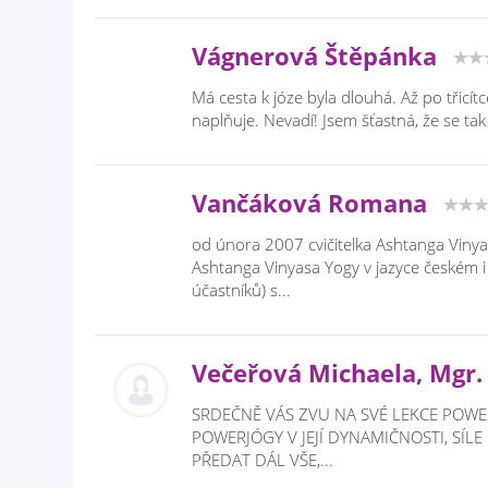
Vágnerová Štěpánka
Má cesta k józe byla dlouhá. Až po třicítc
naplňuje. Nevadí! Jsem šťastná, že se tak
Vančáková Romana
od února 2007 cvičitelka Ashtanga Viny
Ashtanga Vinyasa Yogy v jazyce českém i
účastníků) s...
Večeřová Michaela, Mgr.
SRDEČNĚ VÁS ZVU NA SVÉ LEKCE POWER
POWERJÓGY V JEJÍ DYNAMIČNOSTI, SÍLE
PŘEDAT DÁL VŠE,...