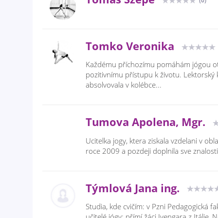
(0)
Tomko Veronika
Každému příchozímu pomáhám jógou otvír
pozitivnímu přístupu k životu. Lektorský
absolvovala v kolébce...
Tumova Apolena, Mgr.
Ucitelka jogy, ktera ziskala vzdelani v obl
roce 2009 a pozdeji doplnila sve znalosti
Týmlová Jana ing.
Studia, kde cvičím: v Pzni Pedagogická fa
učitelé jógy: přímí žáci Iyengara z Itálie