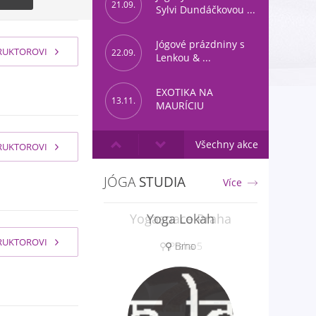
21.09.
Sylvi Dundáčkovou ...
Jógové prázdniny s
TRUKTOROVI
22.09.
Lenkou & ...
EXOTIKA NA
13.11.
MAURÍCIU
Všechny akce
TRUKTOROVI
JÓGA
STUDIA
Více
Yoga Lokah
TRUKTOROVI
⚲ Brno