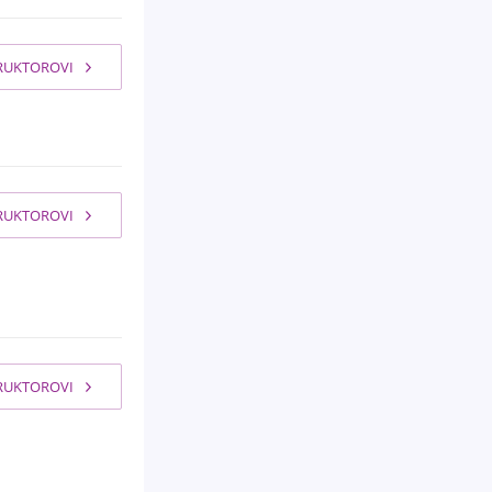
TRUKTOROVI
TRUKTOROVI
TRUKTOROVI