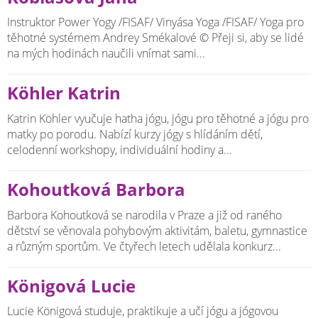
Instruktor Power Yogy /FISAF/ Vinyása Yoga /FISAF/ Yoga pro
těhotné systémem Andrey Smékalové © Přeji si, aby se lidé
na mých hodinách naučili vnímat sami...
Köhler Katrin
Katrin Köhler vyučuje hatha jógu, jógu pro těhotné a jógu pro
matky po porodu. Nabízí kurzy jógy s hlídáním dětí,
celodenní workshopy, individuální hodiny a...
Kohoutková Barbora
Barbora Kohoutková se narodila v Praze a již od raného
dětství se věnovala pohybovým aktivitám, baletu, gymnastice
a různým sportům. Ve čtyřech letech udělala konkurz...
Königová Lucie
Lucie Königová studuje, praktikuje a učí jógu a jógovou