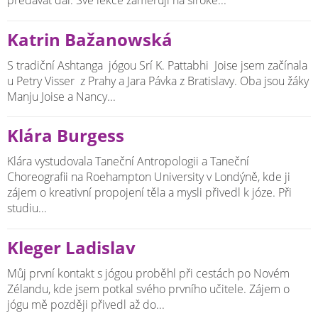
předávat dál. Své lekce zaměřuji na široké...
Katrin Bažanowská
S tradiční Ashtanga jógou Srí K. Pattabhi Joise jsem začínala
u Petry Visser z Prahy a Jara Pávka z Bratislavy. Oba jsou žáky
Manju Joise a Nancy...
Klára Burgess
Klára vystudovala Taneční Antropologii a Taneční
Choreografii na Roehampton University v Londýně, kde ji
zájem o kreativní propojení těla a mysli přivedl k józe. Při
studiu...
Kleger Ladislav
Můj první kontakt s jógou proběhl při cestách po Novém
Zélandu, kde jsem potkal svého prvního učitele. Zájem o
jógu mě později přivedl až do...