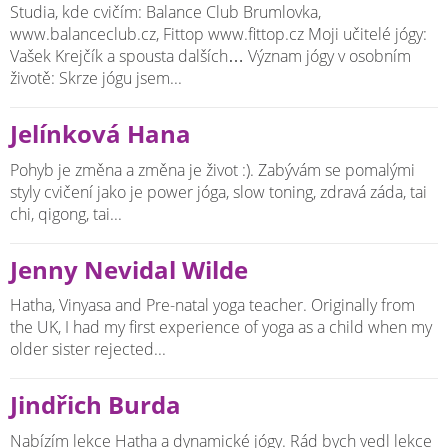
Studia, kde cvičím: Balance Club Brumlovka,
www.balanceclub.cz, Fittop www.fittop.cz Moji učitelé jógy:
Vašek Krejčík a spousta dalších… Význam jógy v osobním
životě: Skrze jógu jsem...
Jelínková Hana
Pohyb je změna a změna je život :). Zabývám se pomalými
styly cvičení jako je power jóga, slow toning, zdravá záda, tai
chi, qigong, tai...
Jenny Nevidal Wilde
Hatha, Vinyasa and Pre-natal yoga teacher. Originally from
the UK, I had my first experience of yoga as a child when my
older sister rejected...
Jindřich Burda
Nabízím lekce Hatha a dynamické jógy. Rád bych vedl lekce