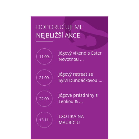
DOPORUČUJEME
NEJBLIŽŠÍ AKCE
Jógový víkend s Ester
11.09.
Novotnou ...
Jógový retreat se
21.09.
Sylvi Dundáčkovou ...
Jógové prázdniny s
22.09.
Lenkou & ...
EXOTIKA NA
13.11.
MAURÍCIU