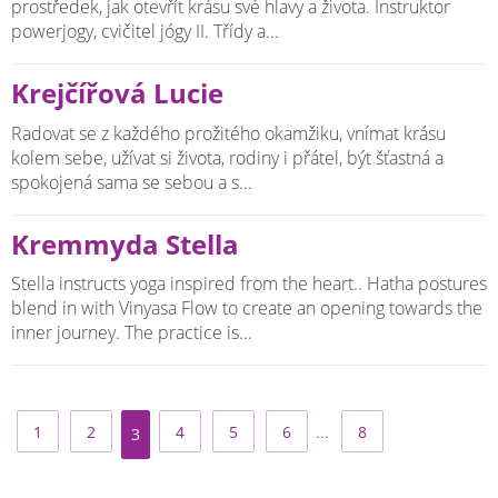
prostředek, jak otevřít krásu své hlavy a života. Instruktor
powerjogy, cvičitel jógy II. Třídy a...
Krejčířová Lucie
Radovat se z každého prožitého okamžiku, vnímat krásu
kolem sebe, užívat si života, rodiny i přátel, být šťastná a
spokojená sama se sebou a s...
Kremmyda Stella
Stella instructs yoga inspired from the heart.. Hatha postures
blend in with Vinyasa Flow to create an opening towards the
inner journey. The practice is...
...
1
2
4
5
6
8
3