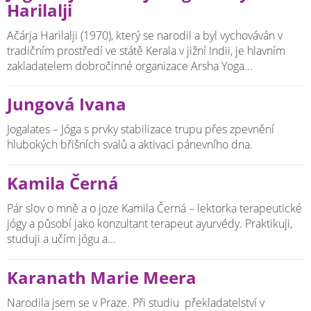
Harilalji
Ačárja Harilalji (1970), který se narodil a byl vychováván v
tradičním prostředí ve státě Kerala v jižní Indii, je hlavním
zakladatelem dobročinné organizace Arsha Yoga...
Jungová Ivana
Jogalates – Jóga s prvky stabilizace trupu přes zpevnění
hlubokých břišních svalů a aktivaci pánevního dna.
Kamila Černá
Pár slov o mně a o joze Kamila Černá – lektorka terapeutické
jógy a působí jako konzultant terapeut ayurvédy. Praktikuji,
studuji a učím jógu a...
Karanath Marie Meera
Narodila jsem se v Praze. Při studiu překladatelství v