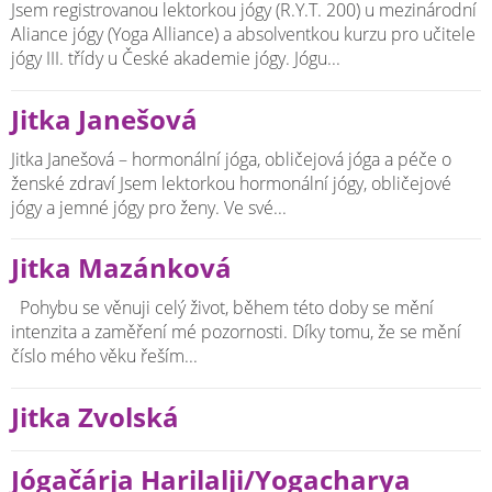
Jsem registrovanou lektorkou jógy (R.Y.T. 200) u mezinárodní
Aliance jógy (Yoga Alliance) a absolventkou kurzu pro učitele
jógy III. třídy u České akademie jógy. Jógu...
Jitka Janešová
Jitka Janešová – hormonální jóga, obličejová jóga a péče o
ženské zdraví Jsem lektorkou hormonální jógy, obličejové
jógy a jemné jógy pro ženy. Ve své...
Jitka Mazánková
Pohybu se věnuji celý život, během této doby se mění
intenzita a zaměření mé pozornosti. Díky tomu, že se mění
číslo mého věku řeším...
Jitka Zvolská
Jógačárja Harilalji/Yogacharya