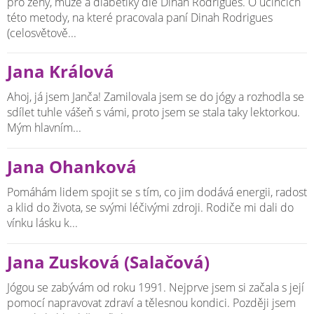
pro ženy, muže a diabetiky dle Dinah Rodrigues. O účincích
této metody, na které pracovala paní Dinah Rodrigues
(celosvětově...
Jana Králová
Ahoj, já jsem Janča! Zamilovala jsem se do jógy a rozhodla se
sdílet tuhle vášeň s vámi, proto jsem se stala taky lektorkou.
Mým hlavním...
Jana Ohanková
Pomáhám lidem spojit se s tím, co jim dodává energii, radost
a klid do života, se svými léčivými zdroji. Rodiče mi dali do
vínku lásku k...
Jana Zusková (Salačová)
Jógou se zabývám od roku 1991. Nejprve jsem si začala s její
pomocí napravovat zdraví a tělesnou kondici. Později jsem