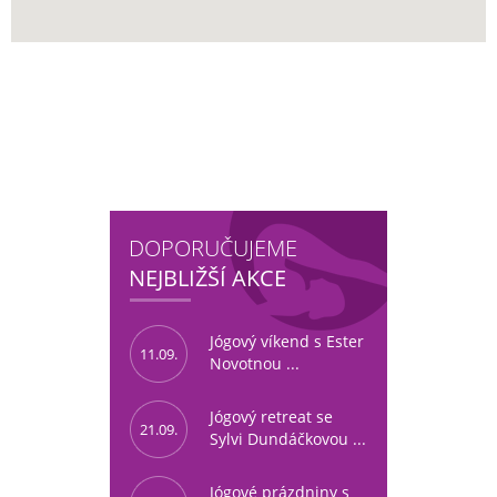
DOPORUČUJEME
NEJBLIŽŠÍ AKCE
Jógový víkend s Ester
11.09.
Novotnou ...
Jógový retreat se
21.09.
Sylvi Dundáčkovou ...
Jógové prázdniny s