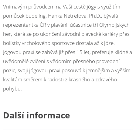
Vnímavým průvodcem na Vaší cestě jógy s využitím
pomůcek bude Ing. Hanka Netrefová, Ph.D., bývalá
reprezentantka ČR v plavání, účastnice tří Olympijských
her, která se po ukončení závodní plavecké kariéry přes
bolístky vrcholového sportovce dostala až k józe.
Jógovou praxí se zabývá již přes 15 let, preferuje klidné a
uvědomělé cvičení s vědomím přesného provedení
pozic, svoji jógovou praxi posouvá k jemnějším a vyšším
kvalitám směrem k radosti z krásného a zdravého
pohybu.
Další informace