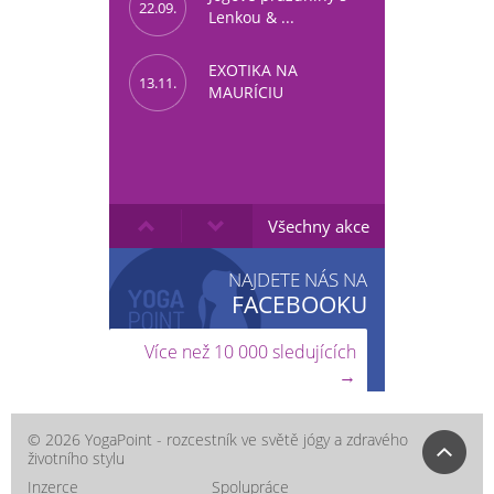
22.09.
Lenkou & ...
EXOTIKA NA
13.11.
MAURÍCIU
Všechny akce
NAJDETE NÁS NA
FACEBOOKU
Více než 10 000 sledujících
→
© 2026 YogaPoint - rozcestník ve světě jógy a zdravého
životního stylu
Inzerce
Spolupráce