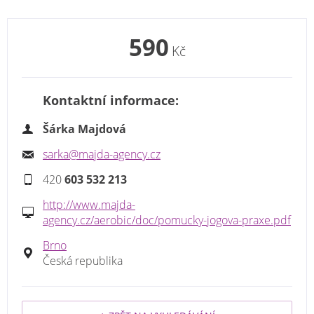
590
Kč
Kontaktní informace:
Šárka Majdová
sarka@majda-agency.cz
420
603 532 213
http://www.majda-
agency.cz/aerobic/doc/pomucky-jogova-praxe.pdf
Brno
Česká republika