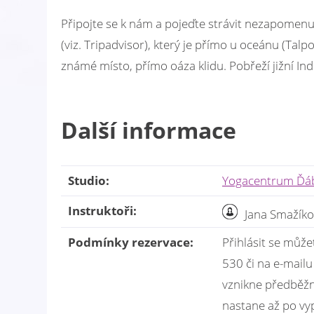
Připojte se k nám a pojeďte strávit nezapomenu
(viz. Tripadvisor), který je přímo u oceánu (Talp
známé místo, přímo oáza klidu. Pobřeží jižní Ind
Další informace
Studio:
Yogacentrum Ďábl
Instruktoři:
Jana Smažík
Podmínky rezervace:
Přihlásit se může
530 či na e-mail
vznikne předběžn
nastane až po vyp