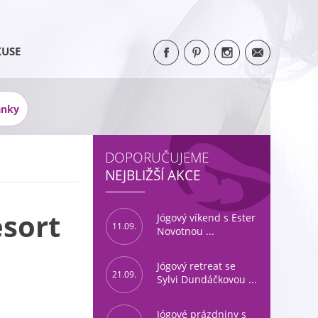
KUSE
ánky
DOPORUČUJEME
NEJBLIŽŠÍ AKCE
esort
Jógový víkend s Ester
11.09.
Novotnou ...
Jógový retreat se
21.09.
Sylvi Dundáčkovou ...
Jógové prázdniny s