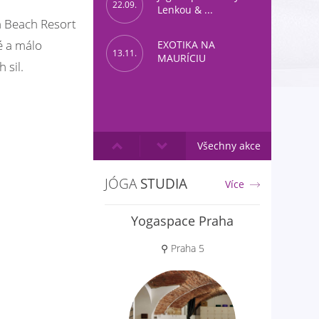
22.09.
Lenkou & ...
n Beach Resort
né a málo
EXOTIKA NA
13.11.
MAURÍCIU
 sil.
Všechny akce
JÓGA
STUDIA
Více
Aloha jóga
⚲ Praha 6