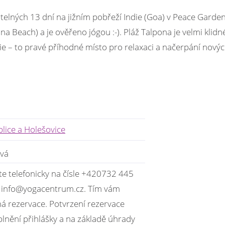
telných 13 dní na jižním pobřeží Indie (Goa) v Peace Garde
ona Beach) a je ověřeno jógou :-). Pláž Talpona je velmi klid
ie – to pravé příhodné místo pro relaxaci a načerpání nových
ice a Holešovice
ová
te telefonicky na čísle +420732 445
u info@yogacentrum.cz. Tím vám
á rezervace. Potvrzení rezervace
lnění přihlášky a na základě úhrady