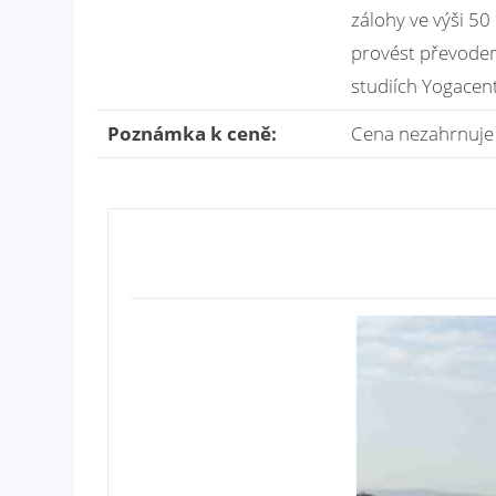
zálohy ve výši 50
provést převodem
studiích Yogacent
Poznámka k ceně:
Cena nezahrnuje l