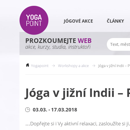
JÓGOVÉ AKCE
ČLÁNKY
PROZKOUMEJTE
WEB
akce, kurzy, studia, instruktoři
Yogapoint
Workshopy a akce
Jóga v jižní Indii 
Jóga v jižní Indii
03.03. - 17.03.2018
…Dopřejte si i Vy aktivní relaxaci, zasloužíte si j