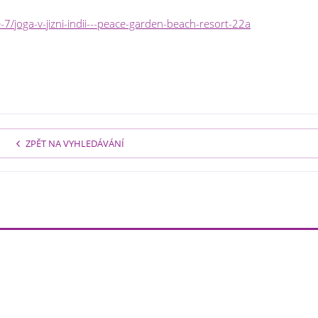
/joga-v-jizni-indii---peace-garden-beach-resort-22a
ZPĚT NA VYHLEDÁVÁNÍ