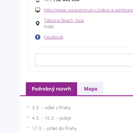
http://www.yogacentrum.cz/akce-a-seminare-7
Talpona Beach, Goa
Indie
Facebook
Podrobný rozvrh
Mapa
3.3. – odlet z Prahy
4.3. – 16.3. – pobyt
17.3. – přílet do Prahy